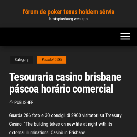
Skip
fórum de poker texas holdem sérvia
to
bestspinsboeg.web.app
the
content
Category
Pascale40585
Tesouraria casino brisbane
páscoa horário comercial
By
PUBLISHER
Guarda 286 foto e 30 consigli di 2900 visitatori su Treasury
Casino. "The building takes on new life at night with its
external illuminations. Casinò in Brisbane