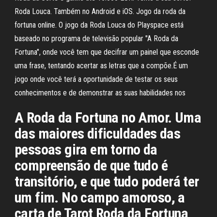
Roda Louca. Também no Android e iOS. Jogo da roda da
fortuna online. O jogo da Roda Louca do Playspace está
baseado no programa de televisão popular "A Roda da
Fortuna", onde você tem que decifrar um painel que esconde
uma frase, tentando acertar as letras que a compõe.É um
jogo onde você terá a oportunidade de testar os seus
conhecimentos e de demonstrar as suas habilidades nos
A Roda da Fortuna no Amor. Uma
das maiores dificuldades das
pessoas gira em torno da
compreensão de que tudo é
transitório, e que tudo poderá ter
um fim. No campo amoroso, a
carta de Tarot Roda da Fortuna