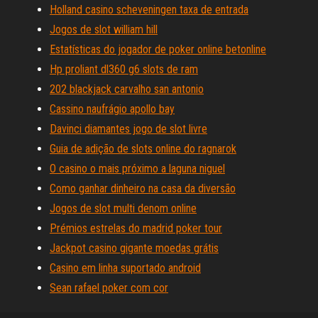
Holland casino scheveningen taxa de entrada
Jogos de slot william hill
Estatísticas do jogador de poker online betonline
Hp proliant dl360 g6 slots de ram
202 blackjack carvalho san antonio
Cassino naufrágio apollo bay
Davinci diamantes jogo de slot livre
Guia de adição de slots online do ragnarok
O casino o mais próximo a laguna niguel
Como ganhar dinheiro na casa da diversão
Jogos de slot multi denom online
Prémios estrelas do madrid poker tour
Jackpot casino gigante moedas grátis
Casino em linha suportado android
Sean rafael poker com cor