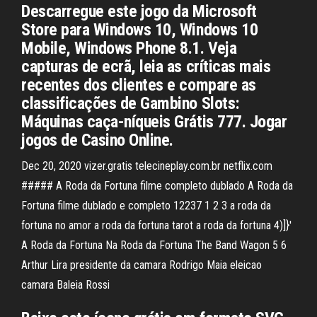
Descarregue este jogo da Microsoft
Store para Windows 10, Windows 10
Mobile, Windows Phone 8.1. Veja
capturas de ecrã, leia as críticas mais
recentes dos clientes e compare as
classificações de Gambino Slots:
Máquinas caça-níqueis Grátis 777. Jogar
jogos de Casino Online.
Dec 20, 2020 vizer.gratis telecineplay.com.br netflix.com
##### A Roda da Fortuna filme completo dublado A Roda da
Fortuna filme dublado e completo 12237 1 2 3 a roda da
fortuna no amor a roda da fortuna tarot a roda da fortuna 4)]}'
A Roda da Fortuna Na Roda da Fortuna The Band Wagon 5 6
Arthur Lira presidente da camara Rodrigo Maia eleicao
camara Baleia Rossi