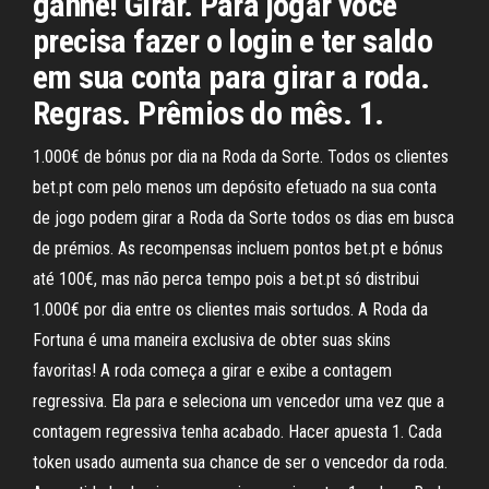
ganhe! Girar. Para jogar você
precisa fazer o login e ter saldo
em sua conta para girar a roda.
Regras. Prêmios do mês. 1.
1.000€ de bónus por dia na Roda da Sorte. Todos os clientes
bet.pt com pelo menos um depósito efetuado na sua conta
de jogo podem girar a Roda da Sorte todos os dias em busca
de prémios. As recompensas incluem pontos bet.pt e bónus
até 100€, mas não perca tempo pois a bet.pt só distribui
1.000€ por dia entre os clientes mais sortudos. A Roda da
Fortuna é uma maneira exclusiva de obter suas skins
favoritas! A roda começa a girar e exibe a contagem
regressiva. Ela para e seleciona um vencedor uma vez que a
contagem regressiva tenha acabado. Hacer apuesta 1. Cada
token usado aumenta sua chance de ser o vencedor da roda.