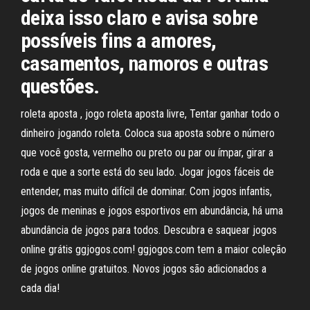
deixa isso claro e avisa sobre
possíveis fins a amores,
casamentos, namoros e outras
questões.
roleta aposta , jogo roleta aposta livre, Tentar ganhar todo o
dinheiro jogando roleta. Coloca sua aposta sobre o número
que você gosta, vermelho ou preto ou par ou ímpar, girar a
roda e que a sorte está do seu lado. Jogar jogos fáceis de
entender, mas muito difícil de dominar. Com jogos infantis,
jogos de meninas e jogos esportivos em abundância, há uma
abundância de jogos para todos. Descubra e saquear jogos
online grátis ggjogos.com! ggjogos.com tem a maior coleção
de jogos online gratuitos. Novos jogos são adicionados a
cada dia!