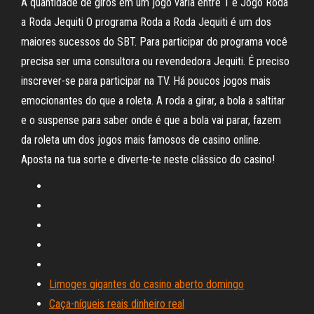
A quantidade de giros em um jogo varia entre 1 e Jogo Roda
a Roda Jequiti O programa Roda a Roda Jequiti é um dos
maiores sucessos do SBT. Para participar do programa você
precisa ser uma consultora ou revendedora Jequiti. É preciso
inscrever-se para participar na TV. Há poucos jogos mais
emocionantes do que a roleta. A roda a girar, a bola a saltitar
e o suspense para saber onde é que a bola vai parar, fazem
da roleta um dos jogos mais famosos de casino online.
Aposta na tua sorte e diverte-te neste clássico do casino!
Limoges gigantes do casino aberto domingo
Caça-níqueis reais dinheiro real