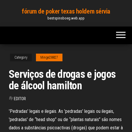
Skip
fórum de poker texas holdem sérvia
to
bestspinsboeg.web.app
the
content
Category
Minge28827
Serviços de drogas e jogos
de álcool hamilton
By
EDITOR
'Pedradas' legais e ilegais. As 'pedradas' legais ou ilegais,
'pedradas' de “head shop” ou de “plantas naturais” são nomes
dados a substâncias psicoactivas (drogas) que podem estar à