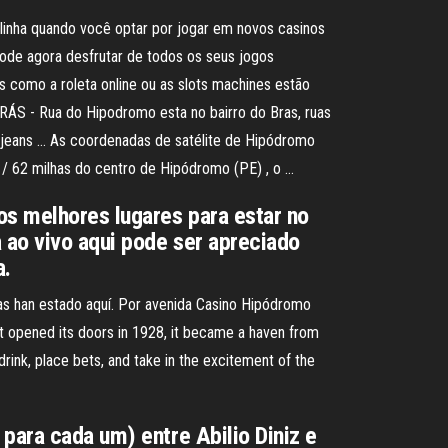
linha quando você optar por jogar em novos casinos
pode agora desfrutar de todos os seus jogos
s como a roleta online ou as slots machines estão
RÁS - Rua do Hipodromo esta no bairro do Bras, ruas
a jeans … As coordenadas de satélite de Hipódromo
s / 62 milhas do centro de Hipódromo (PE) , o …
os melhores lugares para estar no
 ao vivo aqui pode ser apreciado
a.
nas han estado aquí. Por avenida Casino Hipódromo
t opened its doors in 1928, it became a haven from
rink, place bets, and take in the excitement of the
para cada um) entre Abilio Diniz e