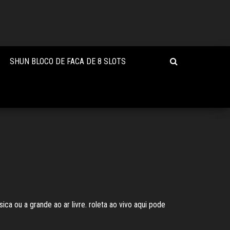
SHUN BLOCO DE FACA DE 8 SLOTS
a ou a grande ao ar livre. roleta ao vivo aqui pode