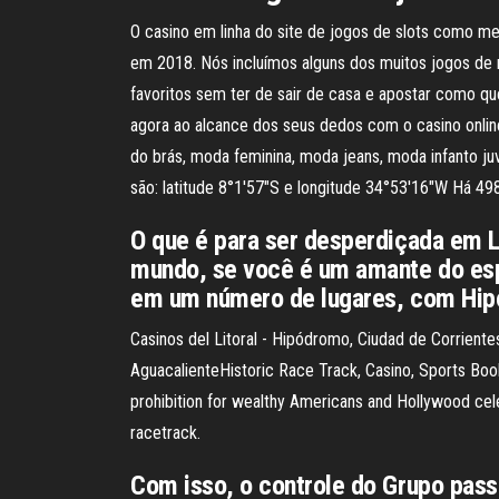
O casino em linha do site de jogos de slots como m
em 2018. Nós incluímos alguns dos muitos jogos de n
favoritos sem ter de sair de casa e apostar como qu
agora ao alcance dos seus dedos com o casino onlin
do brás, moda feminina, moda jeans, moda infanto j
são: latitude 8°1'57"S e longitude 34°53'16"W Há 498
O que é para ser desperdiçada em L
mundo, se você é um amante do espor
em um número de lugares, com Hipó
Casinos del Litoral - Hipódromo, Ciudad de Corrient
AguacalienteHistoric Race Track, Casino, Sports Boo
prohibition for wealthy Americans and Hollywood celeb
racetrack.
Com isso, o controle do Grupo passo