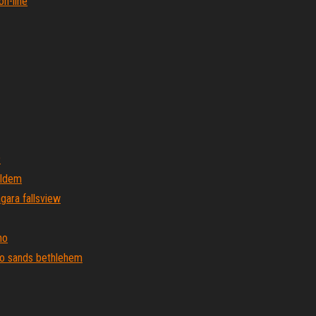
on-line
9
oldem
gara fallsview
no
no sands bethlehem