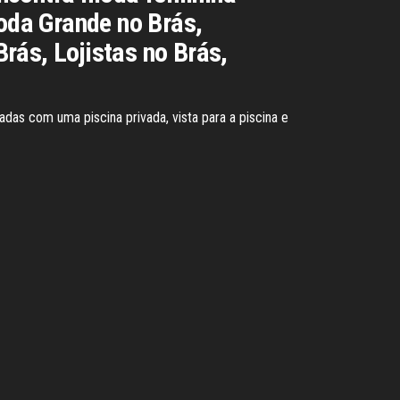
Moda Grande no Brás,
rás, Lojistas no Brás,
as com uma piscina privada, vista para a piscina e